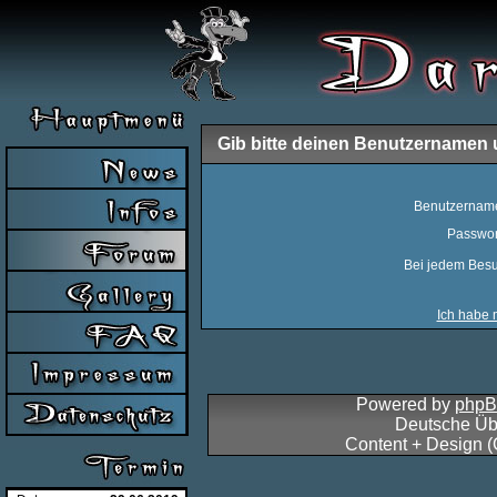
Gib bitte deinen Benutzernamen 
Benutzernam
Passwor
Bei jedem Besu
Ich habe 
Powered by
php
Deutsche Üb
Content + Design 