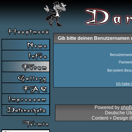
Gib bitte deinen Benutzernamen 
Benutzernam
Passwor
Bei jedem Besu
Ich habe 
Powered by
php
Deutsche Üb
Content + Design 