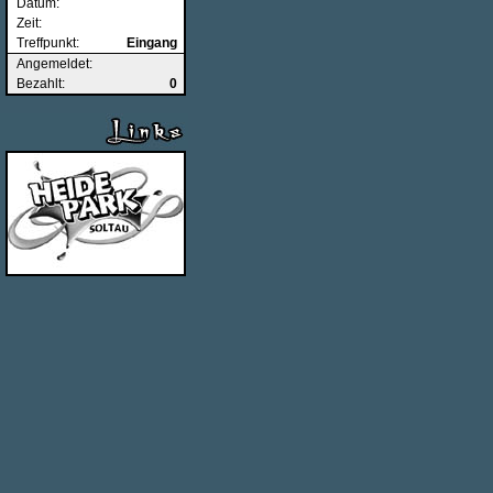
Datum:
Zeit:
Treffpunkt:
Eingang
Angemeldet:
Bezahlt:
0