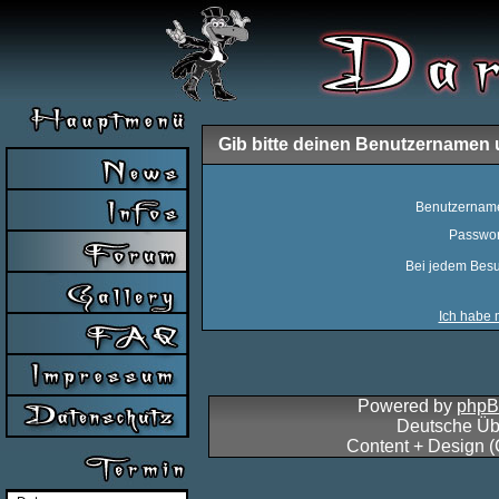
Gib bitte deinen Benutzernamen 
Benutzernam
Passwor
Bei jedem Besu
Ich habe 
Powered by
php
Deutsche Üb
Content + Design 