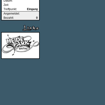
Datum:
Zeit:
Treffpunkt:
Eingang
Angemeldet:
Bezahlt:
0