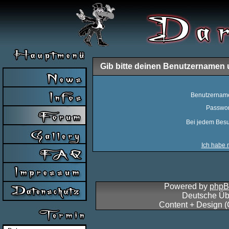
Gib bitte deinen Benutzernamen 
Benutzernam
Passwor
Bei jedem Besu
Ich habe 
Powered by
php
Deutsche Üb
Content + Design 