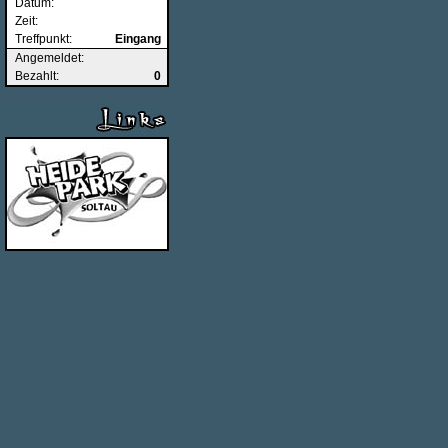
Datum:
Zeit:
Treffpunkt:
Eingang
Angemeldet:
Bezahlt:
0