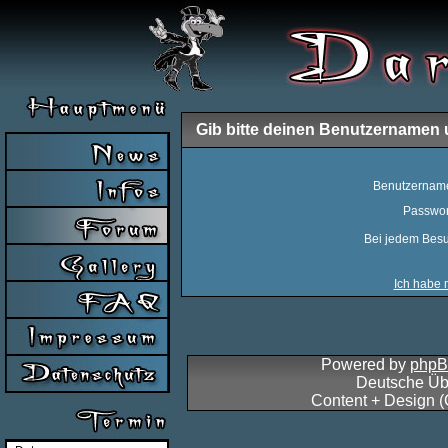
Gib bitte deinen Benutzernamen 
Benutzernam
Passwor
Bei jedem Besu
Ich habe 
Powered by
php
Deutsche Üb
Content + Design 