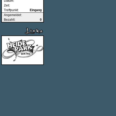
Datum:
Zeit:
Treffpunkt:
Eingang
Angemeldet:
Bezahlt:
0