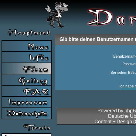
Gib bitte deinen Benutzernamen 
Benutzernam
Passwor
Bei jedem Besu
Ich habe 
Powered by
php
Deutsche Üb
Content + Design 