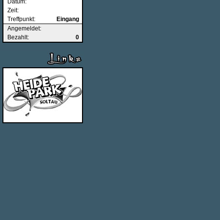
Datum:
Zeit:
Treffpunkt:
Eingang
Angemeldet:
Bezahlt:
0