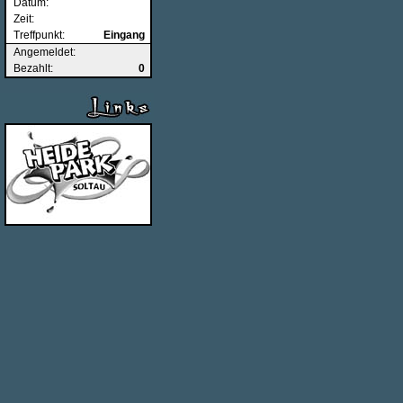
Datum:
Zeit:
Treffpunkt:
Eingang
Angemeldet:
Bezahlt:
0