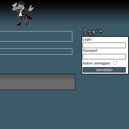
Login:
Passwort:
Autom. einloggen: