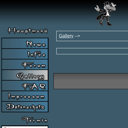
Gallery
-->